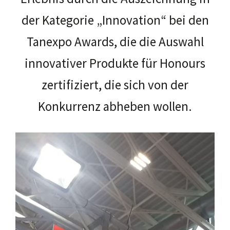
der Kategorie „Innovation“ bei den
Tanexpo Awards, die die Auswahl
innovativer Produkte für Honours
zertifiziert, die sich von der
Konkurrenz abheben wollen.
V
i
d
e
o
-
P