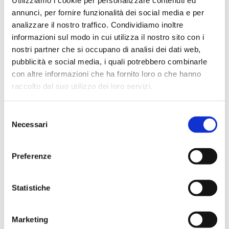
Utilizziamo i cookie per personalizzare contenuti ed
Catégorie
Bonnets
annunci, per fornire funzionalità dei social media e per
analizzare il nostro traffico. Condividiamo inoltre
Détails
Épaule / Miel
informazioni sul modo in cui utilizza il nostro sito con i
nostri partner che si occupano di analisi dei dati web,
Info
pubblicità e social media, i quali potrebbero combinarle
con altre informazioni che ha fornito loro o che hanno
raccolto dal suo utilizzo dei loro servizi.
Trésor
S
épaule de miel
Necessari
e
l
Ligne Tesoro, version épaule couleur miel, finition mate
e
Preferenze
avec croix en feuille d’or appliquée à la main et jeu de
z
quatre poignées appliquées. Un ruban de feuilles d’or
i
o
Statistiche
entoure tout le périmètre du capot, dont il embellit les
n
lignes.
e
Marketing
d
La combinaison du ton miel du bois et de l’éclat de la