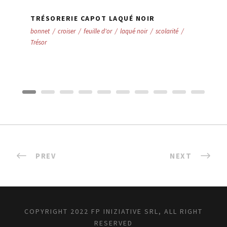
TRÉSORERIE CAPOT LAQUÉ NOIR
bonnet
/
croiser
/
feuille d'or
/
laqué noir
/
scolarité
/
Trésor
PREV
NEXT
COPYRIGHT 2022 FP INIZIATIVE SRL, ALL RIGHT
RESERVED