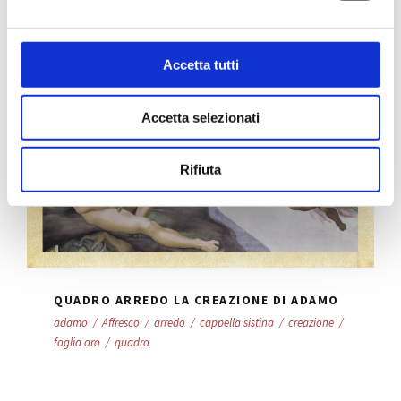
e
l
c
Accetta tutti
o
n
Accetta selezionati
s
e
n
Rifiuta
s
o
QUADRO ARREDO LA CREAZIONE DI ADAMO
adamo
/
Affresco
/
arredo
/
cappella sistina
/
creazione
/
foglia oro
/
quadro