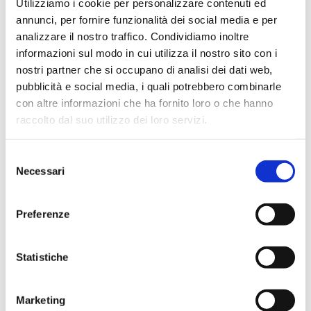
Utilizziamo i cookie per personalizzare contenuti ed
annunci, per fornire funzionalità dei social media e per
Categoria
ARREDI
analizzare il nostro traffico. Condividiamo inoltre
Dettagli
Oro Giallo
informazioni sul modo in cui utilizza il nostro sito con i
nostri partner che si occupano di analisi dei dati web,
Info
pubblicità e social media, i quali potrebbero combinarle
con altre informazioni che ha fornito loro o che hanno
raccolto dal suo utilizzo dei loro servizi.
Affresco | Quadro
S
La Creazione di Adamo - Michelangelo
Necessari
e
l
e
Riproduzione d’arte in tecnica Affresco, della Creazione
Preferenze
z
di Adamo, di Michelangelo Buonarroti, databile al 1511
i
circa e facente parte della decorazione della volta della
o
Statistiche
Cappella Sistina, nei Musei Vaticani a Roma. Cornice in
n
foglia oro, dimensione 250×150 cm
e
Marketing
d