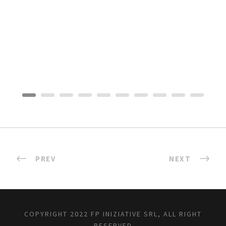
PREV
NEXT
COPYRIGHT 2022 FP INIZIATIVE SRL, ALL RIGHT
RESERVED