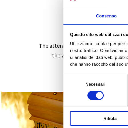
Consenso
Questo sito web utilizza i c
Utilizziamo i cookie per perso
The attention and care placed in its 
nostro traffico. Condividiamo 
the work, carried out only in I
di analisi dei dati web, pubbl
che hanno raccolto dal suo uti
S
Necessari
e
l
e
z
i
Rifiuta
o
n