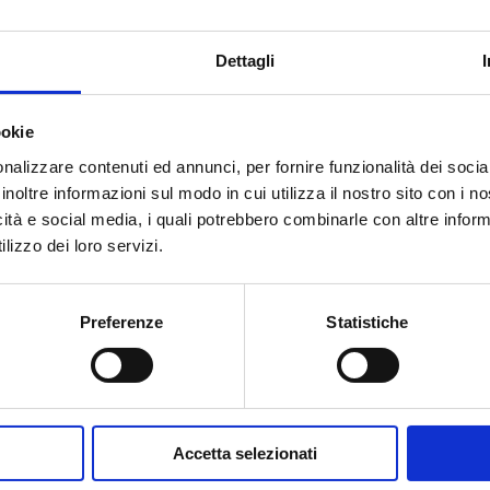
Prayer
Dettagli
DOWNLOAD THE CATALOG
ookie
nalizzare contenuti ed annunci, per fornire funzionalità dei socia
realization are expressed through the use of
excellent
inoltre informazioni sul modo in cui utilizza il nostro sito con i 
taly, and a meticulous and constant quality control th
icità e social media, i quali potrebbero combinarle con altre inform
lizzo dei loro servizi.
Preferenze
Statistiche
Accetta selezionati