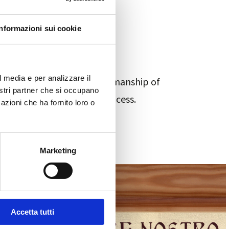
Informazioni sui cookie
l media e per analizzare il
 raw materials
, the craftsmanship of
nostri partner che si occupano
roughout the production process.
azioni che ha fornito loro o
Marketing
Accetta tutti