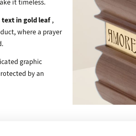
ake it timeless.
text in gold leaf
,
oduct, where a prayer
d.
icated graphic
protected by an
Your devotion, your dedication