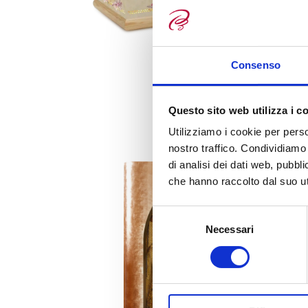
Consenso
Questo sito web utilizza i c
Utilizziamo i cookie per perso
nostro traffico. Condividiamo 
di analisi dei dati web, pubbl
che hanno raccolto dal suo uti
S
Necessari
e
l
e
z
i