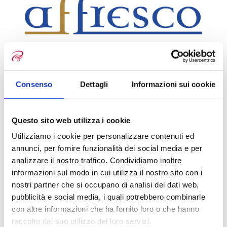
Consenso
Dettagli
Informazioni sui cookie
Categoria
ARREDI
Dettagli
Liscio / Oro Rosa
Questo sito web utilizza i cookie
Info
Utilizziamo i cookie per personalizzare contenuti ed
annunci, per fornire funzionalità dei social media e per
analizzare il nostro traffico. Condividiamo inoltre
informazioni sul modo in cui utilizza il nostro sito con i
Affresco
nostri partner che si occupano di analisi dei dati web,
pubblicità e social media, i quali potrebbero combinarle
Espandibile 205 Madonna del Giglio
con altre informazioni che ha fornito loro o che hanno
raccolto dal suo utilizzo dei loro servizi.