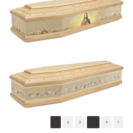
1
2
3
…
9