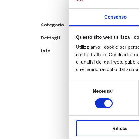
Consenso
Aff
Categoria
ARREDI
Espan
Dettagli
Liscio / Oro Giallo
Questo sito web utilizza i c
Utilizziamo i cookie per perso
Info
FOND
nostro traffico. Condividiamo 
di analisi dei dati web, pubbl
fogli
che hanno raccolto dal suo uti
giust
stret
S
Necessari
e
I ton
l
una n
e
e sap
z
i
Rifiuta
o
n