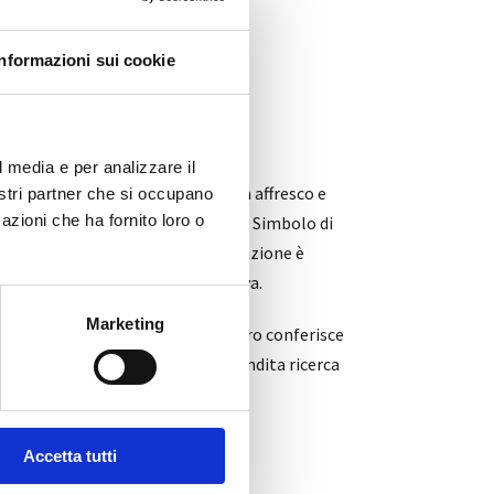
Informazioni sui cookie
l media e per analizzare il
ia Oro applicata a mano in tecnica affresco e
nostri partner che si occupano
azioni che ha fornito loro o
erato tutti gli uomini dalle colpe. Simbolo di
o della nostra vita. La rappresentazione è
sta pittorica inedita ed innovativa.
Marketing
’armonia cromatica che unita all’oro conferisce
e versatile, frutto di un’approfondita ricerca
te
Accetta tutti