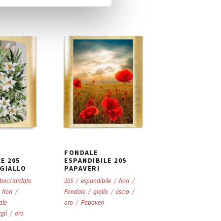
FONDALE
FONDALE
E 205
ESPANDIBILE 205
ESPANDIBILE
 GIALLO
PAPAVERI
PIO 205 ORO
bocciardato
205
/
espandibile
/
fiori
/
arredo
/
espandibi
fiori
/
Fondale
/
giallo
/
liscio
/
Fondale
/
fondale
ale
oro
/
Papaveri
espandibile
/
lisci
igli
/
oro
giallo
/
Padre Pio