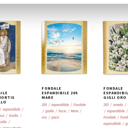
FONDALE
FONDALE
BILE
ESPANDIBILE 205
ESPANDIBIL
MORTIS
MARE
GIGLI ORO
LLO
205
/
espandibile
/
Fondale
205
/
arredo
/
/
espandibile
/
/
giallo
/
liscio
/
Mare
/
/
espandibile
/
esù
/
Giotto
/
oro
/
pace
Fondale
/
fond
iallo
/
espandibile
/
g