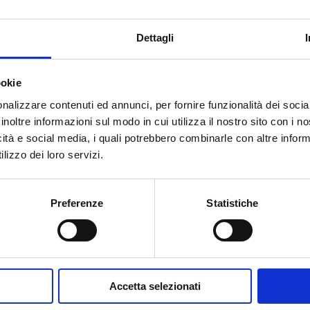
Dettagli
resco
dibile 205 Cristo Redentore
ookie
nalizzare contenuti ed annunci, per fornire funzionalità dei socia
ALE ESPANDIBILE CRISTO REDENTORE in tecnica Affresc
o e Fogl
inoltre informazioni sul modo in cui utilizza il nostro sito con i 
icità e social media, i quali potrebbero combinarle con altre inform
a oro applicata a mano (205x230x31). La redenzione di Cristo ha lib
lizzo dei loro servizi.
izia, perdono e pace con Dio, la sua morte è stata offerta in cambi
tamente collegata al passato e alla tradizione, ma offre una propo
Preferenze
Statistiche
i neutri della decorazione realizzata in tecnica Affresco creano un
uova luminosità e un’eleganza rara. Un sistema innovativo, pratico 
ere artigiano che si adatta armonicamente ad ogni tipo di ambien
Accetta selezionati