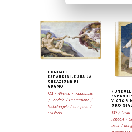
e
d
e
l
c
o
n
s
e
n
FONDALE
s
ESPANDIBILE 355 LA
CREAZIONE DI
o
ADAMO
FONDALE
355
/
Affresco
/
espandibile
ESPANDI
/
Fondale
/
La Creazione
/
VICTOR 
ORO GIA
Michelangelo
/
oro giallo
/
130
/
Cristo
oro liscio
Fondale
/
G
liscio
/
oro g