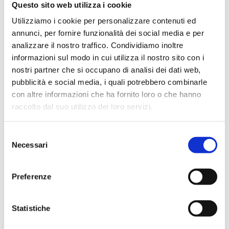
Category
Hoods
Questo sito web utilizza i cookie
Utilizziamo i cookie per personalizzare contenuti ed
Details
Shoulder / Dark Walnut
annunci, per fornire funzionalità dei social media e per
Info
analizzare il nostro traffico. Condividiamo inoltre
informazioni sul modo in cui utilizza il nostro sito con i
nostri partner che si occupano di analisi dei dati web,
pubblicità e social media, i quali potrebbero combinarle
Prayer
con altre informazioni che ha fornito loro o che hanno
raccolto dal suo utilizzo dei loro servizi.
Our Father, a shouldered version, in dark walnut shade
and matte finish. The hood in question is a unique work
S
Necessari
e
of art, made of high-quality materials and decorated
l
with the text of the Lord’s Prayer in Latin, a universal
e
and meaningful prayer. Its beauty and elegance are a
Preferenze
z
perfect expression of the respect and honor one wishes
i
to show toward the deceased. The funeral casket with
o
Statistiche
the text of the Lord’s Prayer in Latin was made by skilled
n