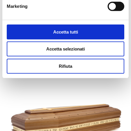
artisans who paid great attention to detail to ensure
e
Marketing
that it is a durable and long-lasting piece. Its smooth
d
e
finish and elegant shape make it suitable for any type of
l
funeral ceremony. Choose this funeral casket with text
c
Accetta tutti
of the Lord’s Prayer in Latin to celebrate the life of your
o
loved one in a dignified and respectful way.
n
Accetta selezionati
s
e
n
DETAILS
Rifiuta
s
o